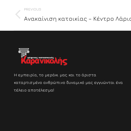
Album
PREVIOUS
navigation
Ανακαίνιση κατοικίας – Κέντρο Λάρι
Previous
album:
Η εμπειρία, το μεράκι μας και το άριστα
καταρτισμένο ανθρώπινο δυναμικό μας εγγυώνται ένα
τέλειο αποτέλεσμα!