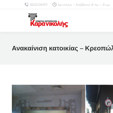
6932064171
Δευτέρα – Σάββατο 9 πμ – 9 μμ
Ανακαίνιση κατοικίας – Κρεοπώ