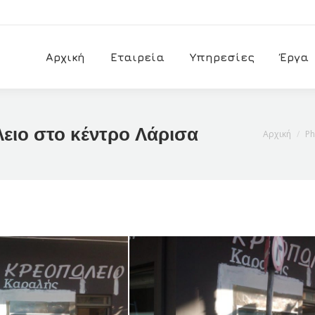
Αρχική
Εταιρεία
Υπηρεσίες
Έργα
λειο στο κέντρο Λάρισα
You are he
Αρχική
Ph