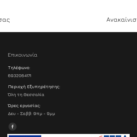
σας
Ανακαίνισ
Next
album:
Επικοινωνία
Τηλέφωνο:
6932064171
Περιοχή Εξυπηρέτησης:
Όλη τη Θεσσαλία
Ώρες εργασίας:
Δευ - Σαββ: 9πμ - 9μμ
Find us on:
Facebook