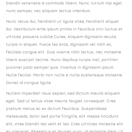
blandit venenatis a commodo libero. Nunc rutrum nisi eget
nunc semper, nec aliquam lectus interdum.
Nunc lacus dui, hendrerit ut ligula vitae, hendrerit aliquet
dui. Vestibulum ante ipsum primis in faucibus orci luctus et
ultrices posuere cubilia Curae; Aliquam dignissim iaculis
turpis in aliquet. Fusce leo eros, dignissim vel nibh ac,
facilisis congue elit. Duis viverra nibh lectus, nec molestie
libero suscipit lacinia. Nunc dapibus turpis nisl, porttitor
pulvinar justo semper quis. Vivamus in dignissim ipsum.
Nulla facilisi. Morbi non nulla a nulla scelerisque molestie.
Donec id congue ligula.
Nullam imperdiet risus sapien, sed dictum mauris aliquam
eget. Sed ut tellus vitae mauris feugiat consequat. Cras
pretium metus ac ex dictum faucibus. Suspendisse
malesuada, dolor sed porta fringilla, elit massa tincidunt
elit, vitae blandit leo velit et leo. Cras ultricies molestie elit
ac placerat. Phasellus at feugiat nunc, id molestie diam. Ut