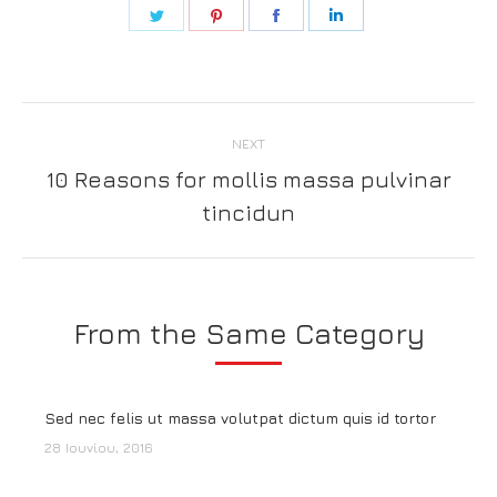
Share
Share
Share
Share
on
on
on
on
Twitter
Pinterest
Facebook
LinkedIn
Post
NEXT
navigation
10 Reasons for mollis massa pulvinar
Next
tincidun
post:
From the Same Category
Sed nec felis ut massa volutpat dictum quis id tortor
28 Ιουνίου, 2016