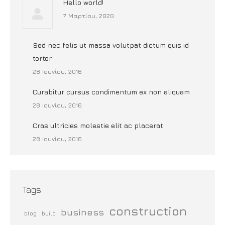
Hello world!
7 Μαρτίου, 2020
Sed nec felis ut massa volutpat dictum quis id
tortor
28 Ιουνίου, 2016
Curabitur cursus condimentum ex non aliquam
28 Ιουνίου, 2016
Cras ultricies molestie elit ac placerat
28 Ιουνίου, 2016
Tags
construction
business
blog
build