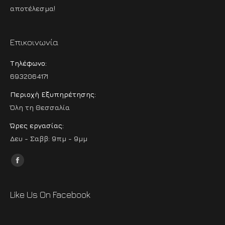
αποτέλεσμα!
Επικοινωνία
Τηλέφωνο:
6932064171
Περιοχή Εξυπηρέτησης:
Όλη τη Θεσσαλία
Ώρες εργασίας:
Δευ - Σαββ: 9πμ - 9μμ
Find us on:
Facebook
Like Us On Facebook