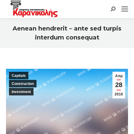
Search:
Aenean hendrerit – ante sed turpis
interdum consequat
You are here:
Capitals
Απρ
28
Construction
Investment
2016