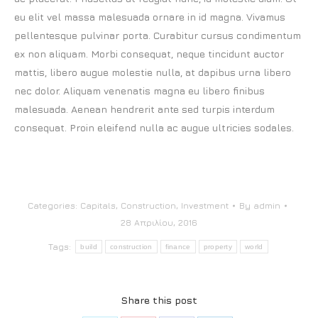
eu elit vel massa malesuada ornare in id magna. Vivamus
pellentesque pulvinar porta. Curabitur cursus condimentum
ex non aliquam. Morbi consequat, neque tincidunt auctor
mattis, libero augue molestie nulla, at dapibus urna libero
nec dolor. Aliquam venenatis magna eu libero finibus
malesuada. Aenean hendrerit ante sed turpis interdum
consequat. Proin eleifend nulla ac augue ultricies sodales.
Categories:
Capitals
,
Construction
,
Investment
By
admin
28 Απριλίου, 2016
Tags:
build
construction
finance
property
world
Share this post