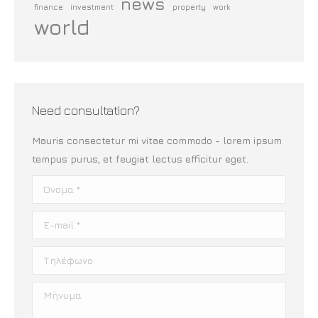
news
finance
investment
property
work
world
Need consultation?
Mauris consectetur mi vitae commodo - lorem ipsum
tempus purus, et feugiat lectus efficitur eget.
Όνομα *
E-mail *
Τηλέφωνο
Μήνυμα