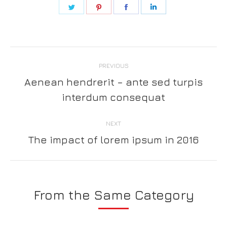
Share
Share
Share
Share
on
on
on
on
Twitter
Pinterest
Facebook
LinkedIn
Post
PREVIOUS
navigation
Aenean hendrerit – ante sed turpis
Previous
interdum consequat
post:
NEXT
The impact of lorem ipsum in 2016
Next
post:
From the Same Category