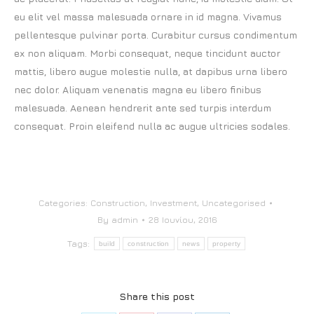
eu elit vel massa malesuada ornare in id magna. Vivamus
pellentesque pulvinar porta. Curabitur cursus condimentum
ex non aliquam. Morbi consequat, neque tincidunt auctor
mattis, libero augue molestie nulla, at dapibus urna libero
nec dolor. Aliquam venenatis magna eu libero finibus
malesuada. Aenean hendrerit ante sed turpis interdum
consequat. Proin eleifend nulla ac augue ultricies sodales.
Categories:
Construction
,
Investment
,
Uncategorised
By
admin
28 Ιουνίου, 2016
Tags:
build
construction
news
property
Share this post