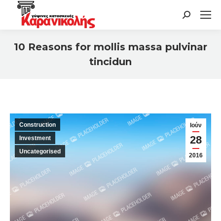
Search:
10 Reasons for mollis massa pulvinar
tincidun
You are here:
Construction
Ιούν
28
Investment
Uncategorised
2016