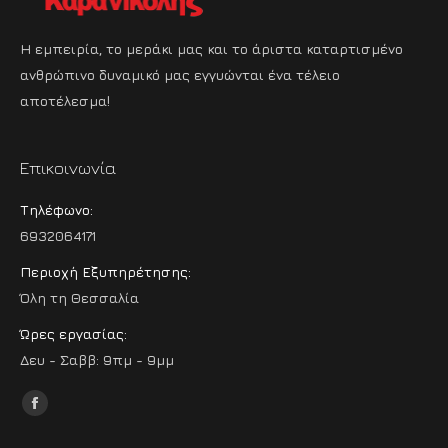
Η εμπειρία, το μεράκι μας και το άριστα καταρτισμένο
ανθρώπινο δυναμικό μας εγγυώνται ένα τέλειο
αποτέλεσμα!
Επικοινωνία
Τηλέφωνο:
6932064171
Περιοχή Εξυπηρέτησης:
Όλη τη Θεσσαλία
Ώρες εργασίας:
Δευ - Σαββ: 9πμ - 9μμ
Find us on:
Facebook