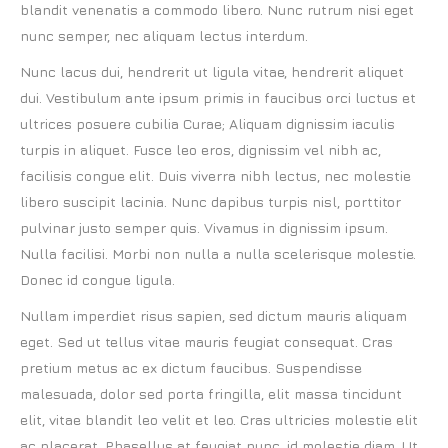
blandit venenatis a commodo libero. Nunc rutrum nisi eget
nunc semper, nec aliquam lectus interdum.
Nunc lacus dui, hendrerit ut ligula vitae, hendrerit aliquet
dui. Vestibulum ante ipsum primis in faucibus orci luctus et
ultrices posuere cubilia Curae; Aliquam dignissim iaculis
turpis in aliquet. Fusce leo eros, dignissim vel nibh ac,
facilisis congue elit. Duis viverra nibh lectus, nec molestie
libero suscipit lacinia. Nunc dapibus turpis nisl, porttitor
pulvinar justo semper quis. Vivamus in dignissim ipsum.
Nulla facilisi. Morbi non nulla a nulla scelerisque molestie.
Donec id congue ligula.
Nullam imperdiet risus sapien, sed dictum mauris aliquam
eget. Sed ut tellus vitae mauris feugiat consequat. Cras
pretium metus ac ex dictum faucibus. Suspendisse
malesuada, dolor sed porta fringilla, elit massa tincidunt
elit, vitae blandit leo velit et leo. Cras ultricies molestie elit
ac placerat. Phasellus at feugiat nunc, id molestie diam. Ut