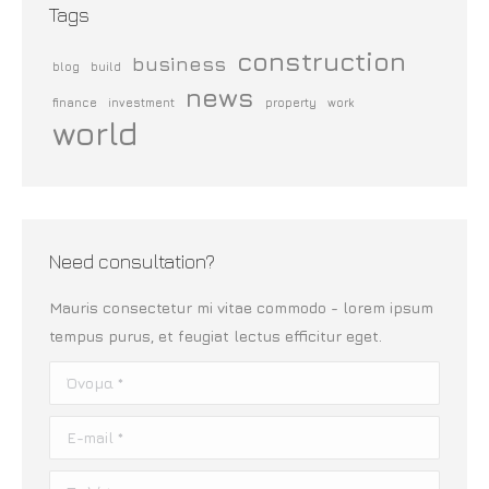
Tags
construction
business
blog
build
news
finance
investment
property
work
world
Need consultation?
Mauris consectetur mi vitae commodo - lorem ipsum
tempus purus, et feugiat lectus efficitur eget.
Όνομα *
E-mail *
Τηλέφωνο