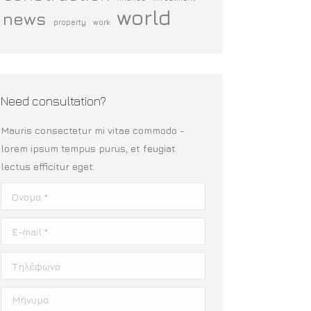
world
news
property
work
Need consultation?
Mauris consectetur mi vitae commodo -
lorem ipsum tempus purus, et feugiat
lectus efficitur eget.
Όνομα *
E-mail *
Τηλέφωνο
Μήνυμα