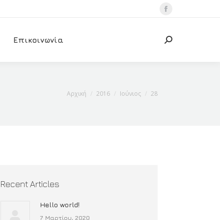
Facebook
Επικοινωνία
Search:
You are here:
Αρχική
2016
Ιούνιος
28
Recent Articles
Hello world!
7 Μαρτίου, 2020