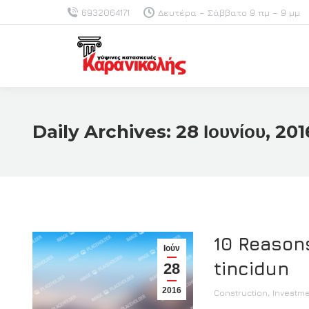
6932064171
Δευτέρα – Σάββατο 9 πμ – 9 μμ
Daily Archives:
28 Ιουνίου, 201
10 Reasons
Ιούν
tincidun
28
2016
Construction
,
Investm