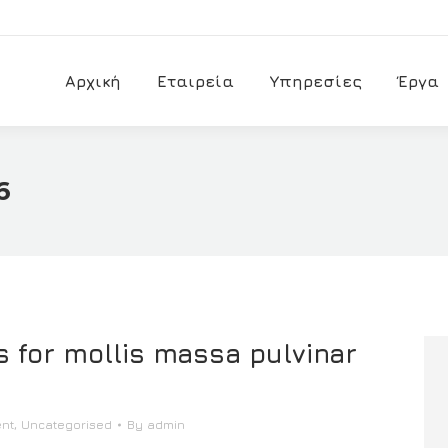
Αρχική
Εταιρεία
Υπηρεσίες
Έργα
6
 for mollis massa pulvinar
ent
,
Uncategorised
By
admin